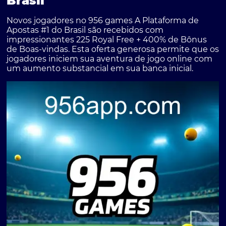
Brasil
Novos jogadores no 956 games A Plataforma de
Apostas #1 do Brasil são recebidos com
impressionantes 225 Royal Free + 400% de Bônus
de Boas-vindas. Esta oferta generosa permite que os
jogadores iniciem sua aventura de jogo online com
um aumento substancial em sua banca inicial.