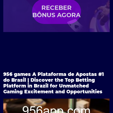
RECEBER
BÔNUS AGORA
956 games A Plataforma de Apostas #1
do Brasil | Discover the Top Betting
Platform in Brazil for Unmatched
Gaming Excitement and Opportunities