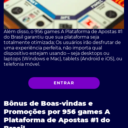
Além disso, o 956 games A Plataforma de Apostas #1
do Brasil garantiu que sua plataforma seja
totalmente otimizada; Os usuários irão desfrutar de
uma experiência perfeita, não importa qual
dispositivo estejam usando – seja desktops ou
laptops (Windows e Mac), tablets (Android e iOS), ou
telefonia móvel.
ENTRAR
Bônus de Boas-vindas e
Promoções por 956 games A
Plataforma de Apostas #1 do