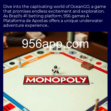
Dive into the captivating world of OceanGO, a game
that promises endless excitement and exploration.
As Brazil's #1 betting platform, 956 games A
Plataforma de Apostas offers a unique underwater
adventure experience..