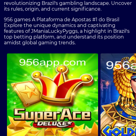
revolutionizing Brazil's gambling landscape. Uncover
its rules, origin, and current significance.
956 games A Plataforma de Apostas #1 do Brasil
Explore the unique dynamics and captivating
features of JManiaLuckyPyggs, a highlight in Brazil's
top betting platform, and understand its position
amidst global gaming trends.