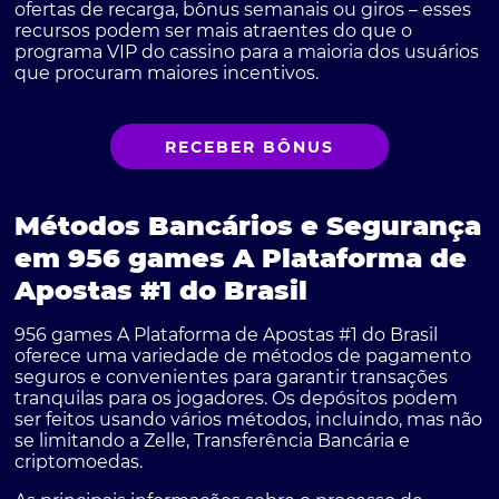
ofertas de recarga, bônus semanais ou giros – esses
recursos podem ser mais atraentes do que o
programa VIP do cassino para a maioria dos usuários
que procuram maiores incentivos.
RECEBER BÔNUS
Métodos Bancários e Segurança
em 956 games A Plataforma de
Apostas #1 do Brasil
956 games A Plataforma de Apostas #1 do Brasil
oferece uma variedade de métodos de pagamento
seguros e convenientes para garantir transações
tranquilas para os jogadores. Os depósitos podem
ser feitos usando vários métodos, incluindo, mas não
se limitando a Zelle, Transferência Bancária e
criptomoedas.