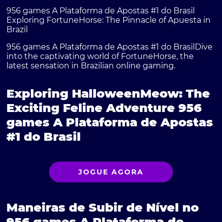
956 games A Plataforma de Apostas #1 do Brasil
Exploring FortuneHorse: The Pinnacle of Apuesta in
Brazil
956 games A Plataforma de Apostas #1 do BrasilDive
into the captivating world of FortuneHorse, the
latest sensation in Brazilian online gaming.
Exploring HalloweenMeow: The
Exciting Feline Adventure 956
games A Plataforma de Apostas
#1 do Brasil
JOGUE AGORA
Maneiras de Subir de Nível no
956 games A Plataforma de