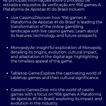
As principais informações sobre o processo de
retirada e requisitos de verificação em 956 games A
Plataforma de Apostas #1 do Brasil incluem:
Live Cassino
:Discover how '956 games A
Plataforma de Apostas #1 do Brasil' is leading the
transformation of the online gambling
landscape with live casino games. Learn about
its features, technology, and future prospects.
Monopoly
:An insightful exploration of Monopoly,
detailing its origins, evolution, cultural impact,
and adaptation in the digital age, highlighting
the timeless appeal of the game.
Tabletop Game
:Explore the captivating world of
tabletop games and their cultural significance.
Cassino Games
:Dive into the world of casino
games with a focus on '956 games A Plataforma
de Apostas #1 do Brasil,' exploring its impact and
evolution in the industry.