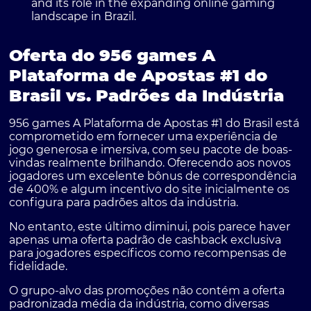
and its role in the expanding online gaming
landscape in Brazil.
Oferta do 956 games A
Plataforma de Apostas #1 do
Brasil vs. Padrões da Indústria
956 games A Plataforma de Apostas #1 do Brasil está
comprometido em fornecer uma experiência de
jogo generosa e imersiva, com seu pacote de boas-
vindas realmente brilhando. Oferecendo aos novos
jogadores um excelente bônus de correspondência
de 400% e algum incentivo do site inicialmente os
configura para padrões altos da indústria.
No entanto, este último diminui, pois parece haver
apenas uma oferta padrão de cashback exclusiva
para jogadores específicos como recompensas de
fidelidade.
O grupo-alvo das promoções não contém a oferta
padronizada média da indústria, como diversas